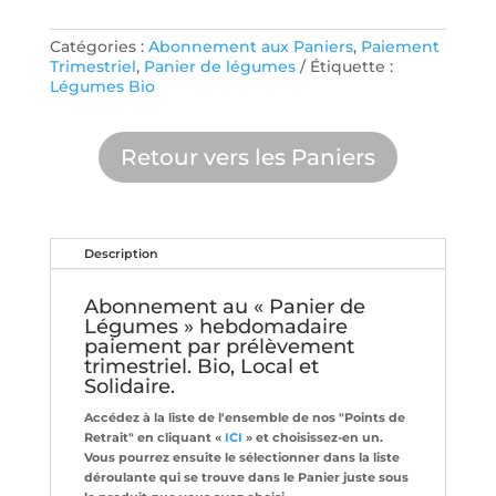
DE
LÉGUMES
1
Catégories :
Abonnement aux Paniers
,
Paiement
PART
Trimestriel
,
Panier de légumes
Étiquette :
Prélèvement
Légumes Bio
Trimestriel
Retour vers les Paniers
Description
Abonnement au « Panier de
Légumes » hebdomadaire
paiement par prélèvement
trimestriel. Bio, Local et
Solidaire.
Accédez à la liste de l'ensemble de nos "Points de
Retrait" en cliquant «
ICI
» et choisissez-en un.
Vous pourrez ensuite le sélectionner dans la liste
déroulante qui se trouve dans le Panier juste sous